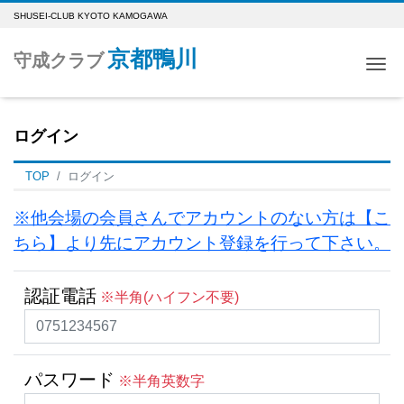
SHUSEI-CLUB KYOTO KAMOGAWA
京都鴨川
守成クラブ
Me
ログイン
TOP
ログイン
※他会場の会員さんでアカウントのない方は【こ
ちら】より先にアカウント登録を行って下さい。
認証電話
※半角(ハイフン不要)
パスワード
※半角英数字