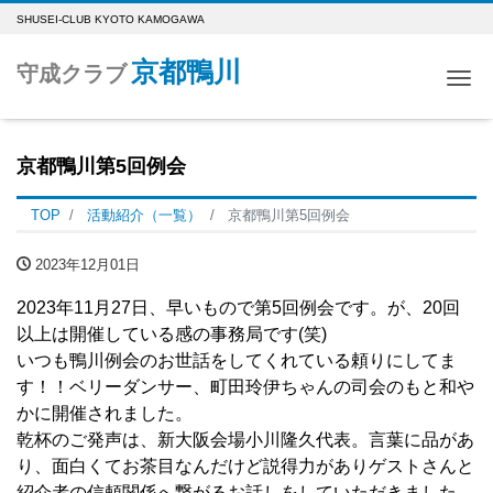
SHUSEI-CLUB KYOTO KAMOGAWA
京都鴨川
守成クラブ
Me
京都鴨川第5回例会
TOP
活動紹介（一覧）
京都鴨川第5回例会
2023年12月01日
2023年11月27日、早いもので第5回例会です。が、20回
以上は開催している感の事務局です(笑)
いつも鴨川例会のお世話をしてくれている頼りにしてま
す！！ベリーダンサー、町田玲伊ちゃんの司会のもと和や
かに開催されました。
乾杯のご発声は、新大阪会場小川隆久代表。言葉に品があ
り、面白くてお茶目なんだけど説得力がありゲストさんと
紹介者の信頼関係へ繋がるお話しをしていただきました。