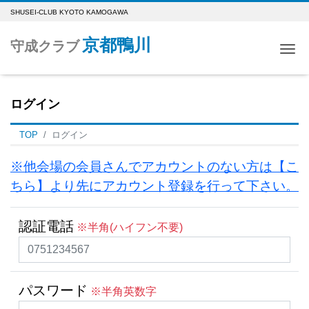
SHUSEI-CLUB KYOTO KAMOGAWA
京都鴨川
守成クラブ
Me
ログイン
TOP
ログイン
※他会場の会員さんでアカウントのない方は【こ
ちら】より先にアカウント登録を行って下さい。
認証電話
※半角(ハイフン不要)
パスワード
※半角英数字