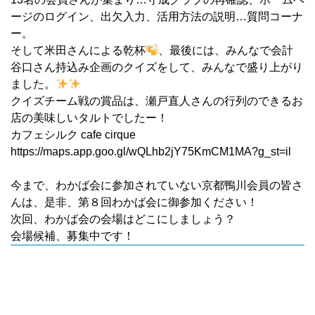
ージのログイン、出欠入力、活用方法の説明…質問コーナ
ー。
そして米田さんによる乾杯
、最後には、みんなで会計
谷口さん持込み企画のクイズをして、みんなで盛り上がり
ました。
クイズチーム戦の賞品は、瀬戸直人さんの行列のできるお
店の美味しいタルトでしたー！
カフェシルク cafe cirque
https://maps.app.goo.gl/wQLhb2jY75KmCM1MA?g_st=il
今まで、わかば会に参加されていない京都鴨川会員の皆さ
んは、是非、第８回わかば会に御参加ください！
次回、わかば会の会場はどこにしましょう？
会場候補、募集中です！