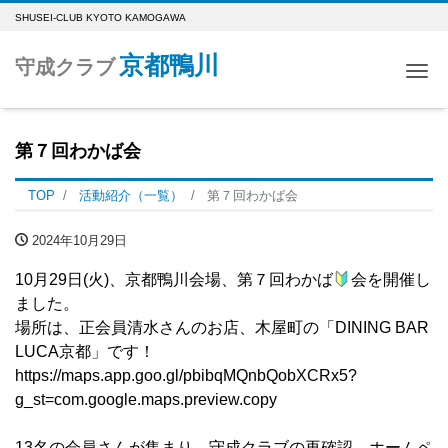
SHUSEI-CLUB KYOTO KAMOGAWA
京都鴨川
守成クラブ
Me
第７回わかば会
TOP
活動紹介（一覧）
第７回わかば会
2024年10月29日
10月29日(火)、京都鴨川会場、第７回わかば
会を開催し
ました。
場所は、正会員清水さんのお店、木屋町の「DINING BAR
LUCA京都」です！
https://maps.app.goo.gl/pbibqMQnbQobXCRx5?
g_st=com.google.maps.preview.copy
13名の会員さんが集まり…守成クラブの再確認、ホームペ