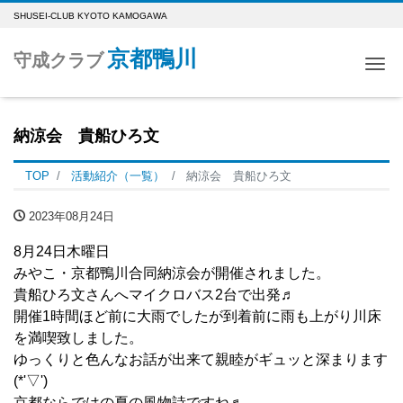
SHUSEI-CLUB KYOTO KAMOGAWA
京都鴨川
守成クラブ
Me
納涼会 貴船ひろ文
TOP
活動紹介（一覧）
納涼会 貴船ひろ文
2023年08月24日
8月24日木曜日
みやこ・京都鴨川合同納涼会が開催されました。
貴船ひろ文さんへマイクロバス2台で出発♬
開催1時間ほど前に大雨でしたが到着前に雨も上がり川床
を満喫致しました。
ゆっくりと色んなお話が出来て親睦がギュッと深まります
(*'▽')
京都ならではの夏の風物詩ですね♬